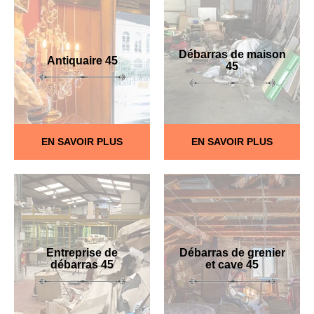
Débarras de maison
Antiquaire 45
45
EN SAVOIR PLUS
EN SAVOIR PLUS
Entreprise de
Débarras de grenier
débarras 45
et cave 45