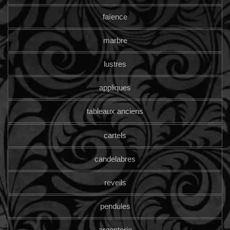
faïence
marbre
lustres
appliques
tableaux anciens
cartels
candelabres
reveils
pendules
argenterie