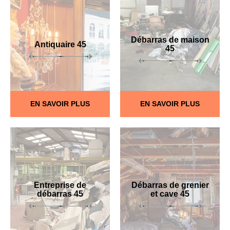
Débarras de maison
Antiquaire 45
45
EN SAVOIR PLUS
EN SAVOIR PLUS
Entreprise de
Débarras de grenier
débarras 45
et cave 45