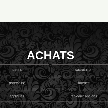
ACHATS
salons
secrétaires
porcelaine
faïence
appliques
tableaux anciens