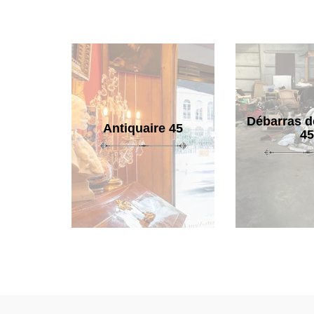
Débarras d
Antiquaire 45
45