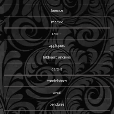
faïence
marbre
lustres
appliques
tableaux anciens
cartels
candelabres
reveils
pendules