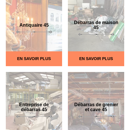
Débarras de maison
Antiquaire 45
45
EN SAVOIR PLUS
EN SAVOIR PLUS
Entreprise de
Débarras de grenier
débarras 45
et cave 45