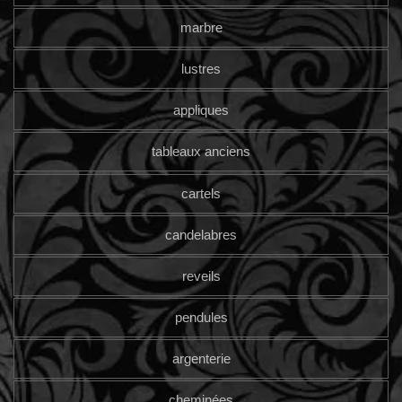
marbre
lustres
appliques
tableaux anciens
cartels
candelabres
reveils
pendules
argenterie
cheminées