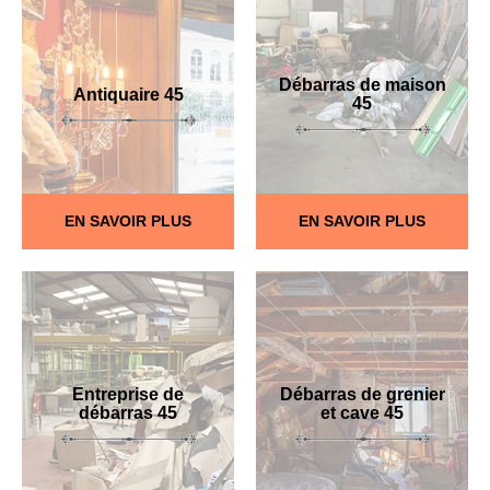
Débarras de maison
Antiquaire 45
45
EN SAVOIR PLUS
EN SAVOIR PLUS
Entreprise de
Débarras de grenier
débarras 45
et cave 45