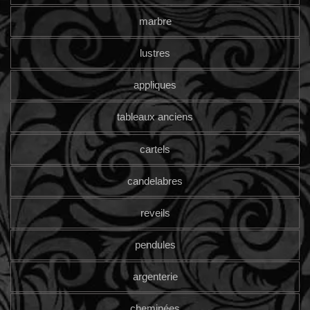
marbre
lustres
appliques
tableaux anciens
cartels
candelabres
reveils
pendules
argenterie
cheminées