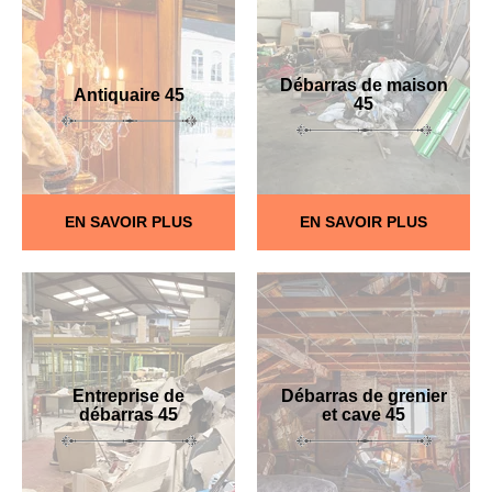
Débarras de maison
Antiquaire 45
45
EN SAVOIR PLUS
EN SAVOIR PLUS
Entreprise de
Débarras de grenier
débarras 45
et cave 45