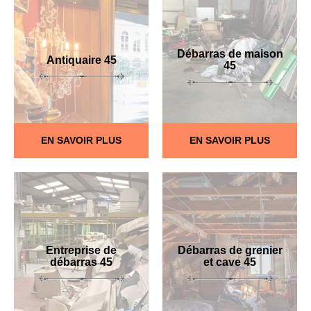
Débarras de maison
Antiquaire 45
45
EN SAVOIR PLUS
EN SAVOIR PLUS
Entreprise de
Débarras de grenier
débarras 45
et cave 45