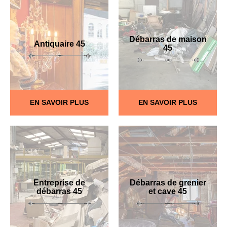
Débarras de maison
Antiquaire 45
45
EN SAVOIR PLUS
EN SAVOIR PLUS
Entreprise de
Débarras de grenier
débarras 45
et cave 45