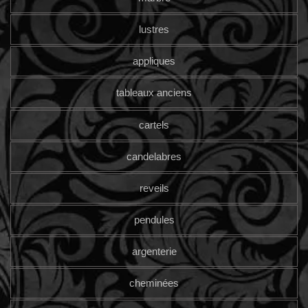
lustres
appliques
tableaux anciens
cartels
candelabres
reveils
pendules
argenterie
cheminées