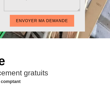
e
cement gratuits
u comptant