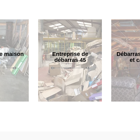
e maison
Entreprise de
Débarras
débarras 45
et 