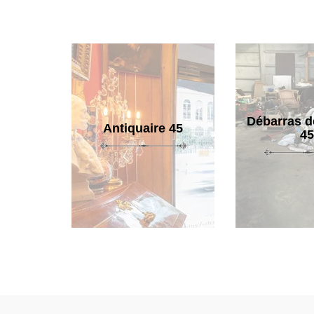
Débarras d
Antiquaire 45
45