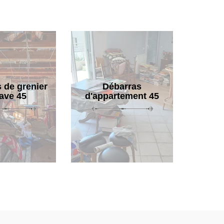
 de grenier
Débarras
cave 45
d'appartement 45