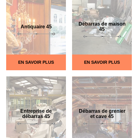
Débarras de maison
Antiquaire 45
45
EN SAVOIR PLUS
EN SAVOIR PLUS
Entreprise de
Débarras de grenier
débarras 45
et cave 45