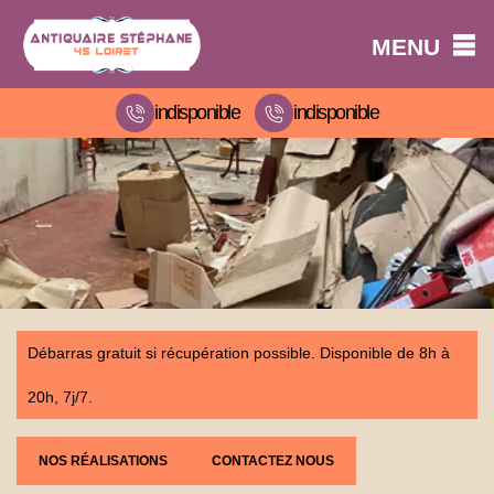
MENU
indisponible
indisponible
Débarras gratuit si récupération possible. Disponible de 8h à
20h, 7j/7.
NOS RÉALISATIONS
CONTACTEZ NOUS