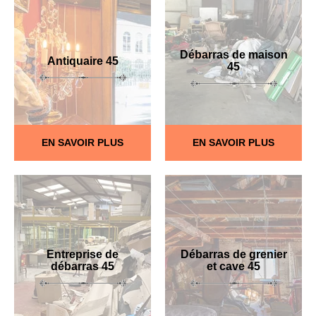
Débarras de maison
Antiquaire 45
45
EN SAVOIR PLUS
EN SAVOIR PLUS
Entreprise de
Débarras de grenier
débarras 45
et cave 45