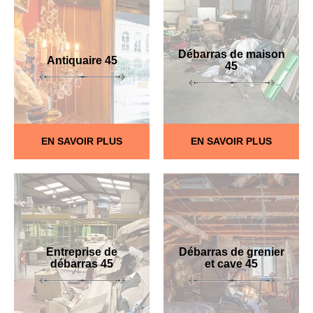
Débarras de maison
Antiquaire 45
45
EN SAVOIR PLUS
EN SAVOIR PLUS
Entreprise de
Débarras de grenier
débarras 45
et cave 45