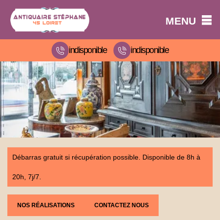
MENU
indisponible
indisponible
Débarras gratuit si récupération possible. Disponible de 8h à
20h, 7j/7.
NOS RÉALISATIONS
CONTACTEZ NOUS