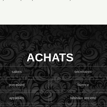
ACHATS
salons
secrétaires
porcelaine
faïence
appliques
tableaux anciens