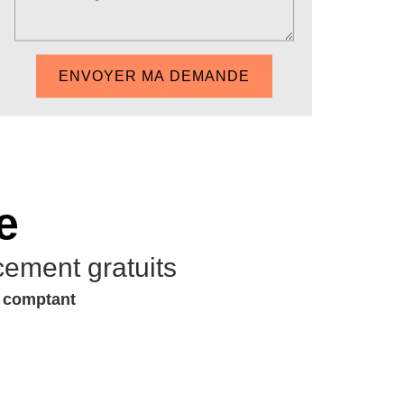
e
cement gratuits
u comptant