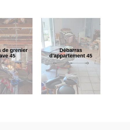
 de grenier
Débarras
cave 45
d'appartement 45