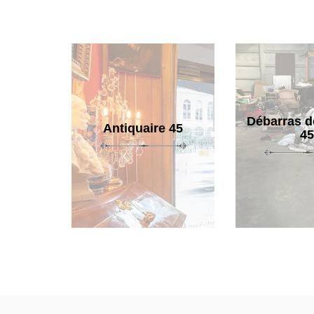
Débarras d
Antiquaire 45
45