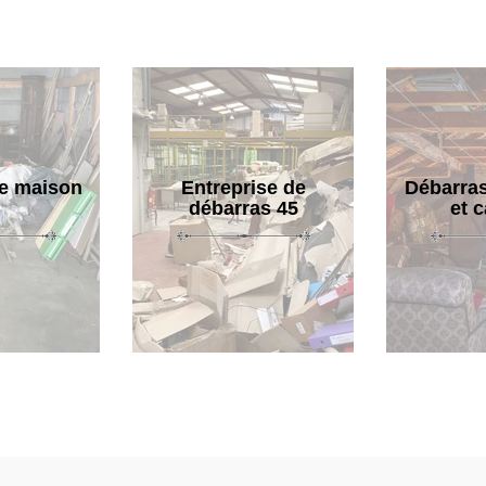
e maison
Entreprise de
Débarras
débarras 45
et 