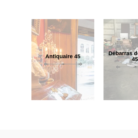
Débarras d
Antiquaire 45
45