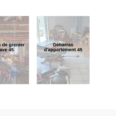
 de grenier
Débarras
cave 45
d'appartement 45