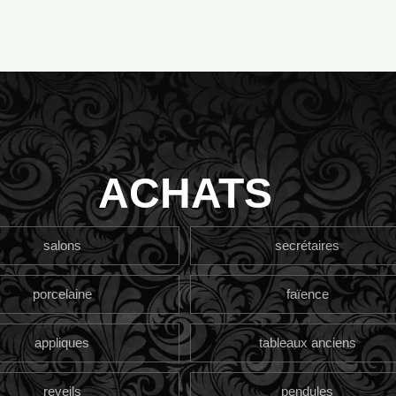
ACHATS
salons
secrétaires
porcelaine
faïence
appliques
tableaux anciens
reveils
pendules