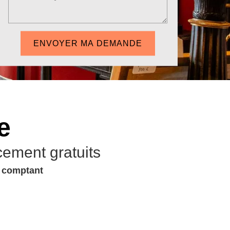
e
cement gratuits
u comptant