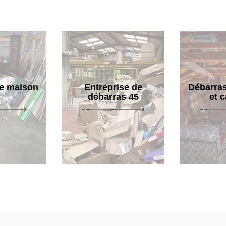
e maison
Entreprise de
Débarras
débarras 45
et 