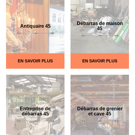
Débarras de maison
Antiquaire 45
45
EN SAVOIR PLUS
EN SAVOIR PLUS
Entreprise de
Débarras de grenier
débarras 45
et cave 45