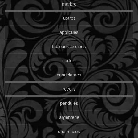
marbre
lustres
appliques
tableaux anciens
cartels
candelabres
reveils
pendules
argenterie
cheminées