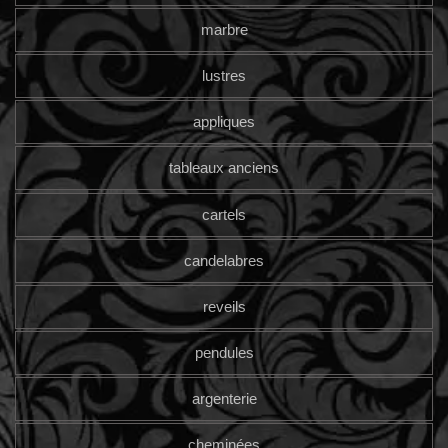
marbre
lustres
appliques
tableaux anciens
cartels
candelabres
reveils
pendules
argenterie
cheminées