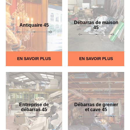
Débarras de maison
Antiquaire 45
45
EN SAVOIR PLUS
EN SAVOIR PLUS
Entreprise de
Débarras de grenier
débarras 45
et cave 45