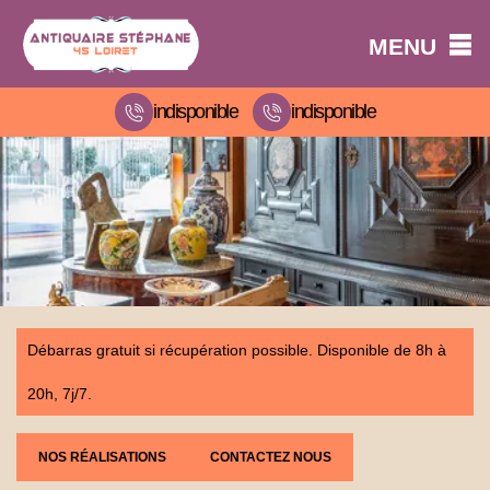
MENU
indisponible
indisponible
Débarras gratuit si récupération possible. Disponible de 8h à
20h, 7j/7.
NOS RÉALISATIONS
CONTACTEZ NOUS