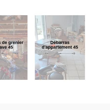
 de grenier
Débarras
cave 45
d'appartement 45