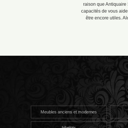
raison que Antiquaire 
capacités de vous aider
être encore utiles. A
Meubles anciens et modernes
bibelots