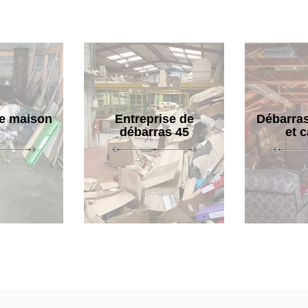
e maison
Entreprise de
Débarras
débarras 45
et 