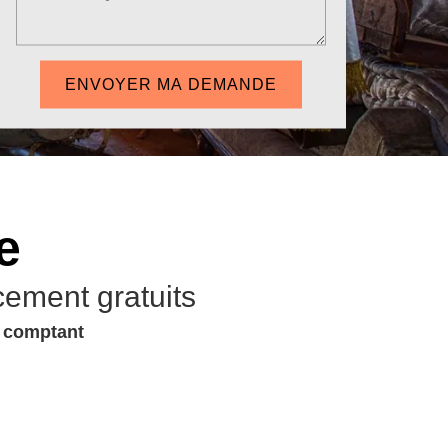
e
cement gratuits
u comptant