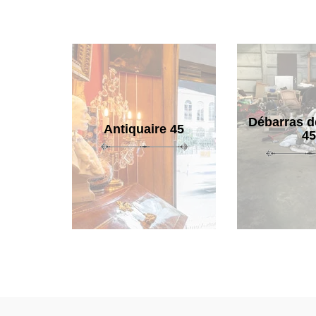
Débarras d
Antiquaire 45
45