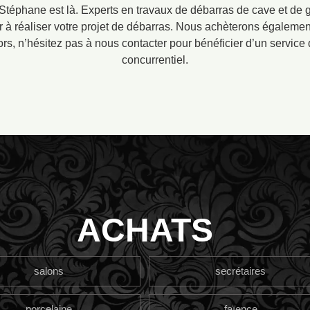
Stéphane est là. Experts en travaux de débarras de cave et de 
 à réaliser votre projet de débarras. Nous achèterons égalemen
lors, n’hésitez pas à nous contacter pour bénéficier d’un service d
concurrentiel.
ACHATS
salons
secrétaires
porcelaine
faïence