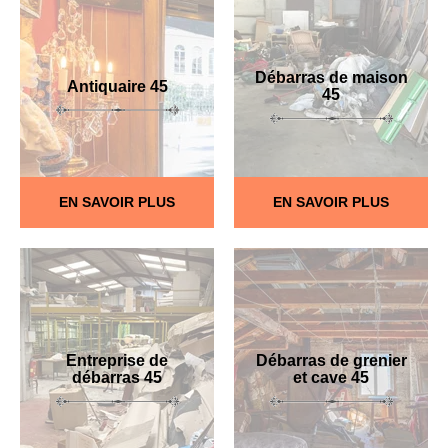
Débarras de maison
Antiquaire 45
45
EN SAVOIR PLUS
EN SAVOIR PLUS
Entreprise de
Débarras de grenier
débarras 45
et cave 45