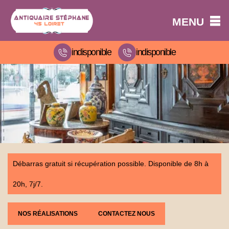
MENU
indisponible
indisponible
Débarras gratuit si récupération possible. Disponible de 8h à
20h, 7j/7.
NOS RÉALISATIONS
CONTACTEZ NOUS