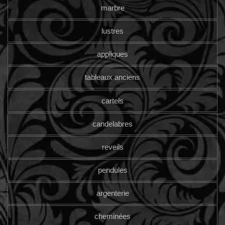
marbre
lustres
appliques
tableaux anciens
cartels
candelabres
reveils
pendules
argenterie
cheminées