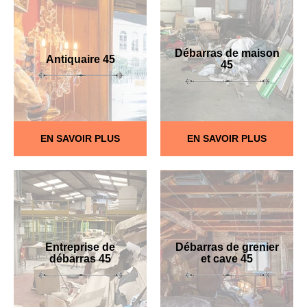
Débarras de maison
Antiquaire 45
45
EN SAVOIR PLUS
EN SAVOIR PLUS
Entreprise de
Débarras de grenier
débarras 45
et cave 45