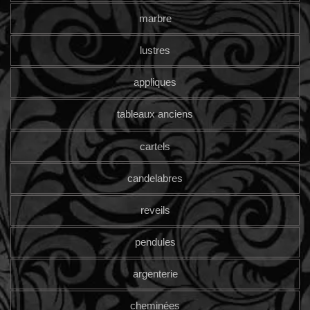
marbre
lustres
appliques
tableaux anciens
cartels
candelabres
reveils
pendules
argenterie
cheminées