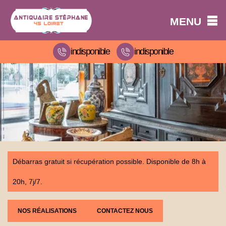
MENU
indisponible
indisponible
Débarras gratuit si récupération possible. Disponible de 8h à
20h, 7j/7.
NOS RÉALISATIONS
CONTACTEZ NOUS