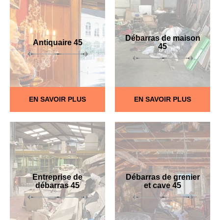
Débarras de maison
Antiquaire 45
45
EN SAVOIR PLUS
EN SAVOIR PLUS
Entreprise de
Débarras de grenier
débarras 45
et cave 45