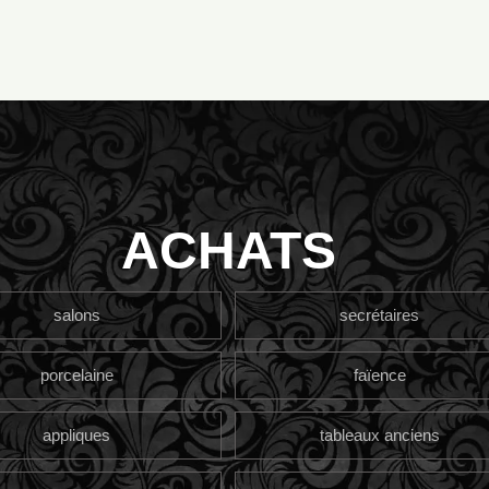
ACHATS
salons
secrétaires
porcelaine
faïence
appliques
tableaux anciens