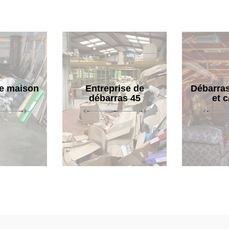
e maison
Entreprise de
Débarras
débarras 45
et 