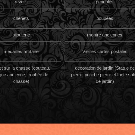
reveils
pendules
chenets
poupées
bijouterie
montre anciennes
médailles militaire
Vieilles cartes postales
et sur la chasse (couteau,
décoration de jardin (Statue de
gue ancienne, trophée de
pierre, potiche pierre et fonte sal
chasse)
de jardin)