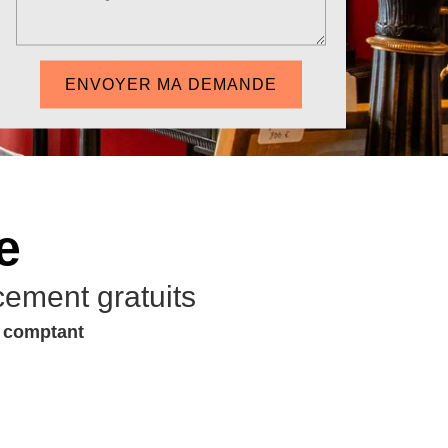
e
cement gratuits
u comptant