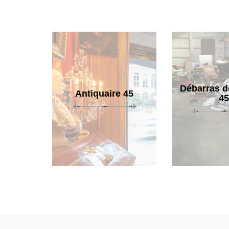
Débarras d
Antiquaire 45
45