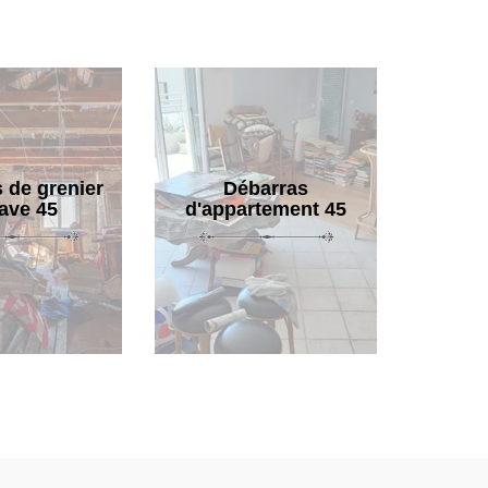
 de grenier
Débarras
cave 45
d'appartement 45