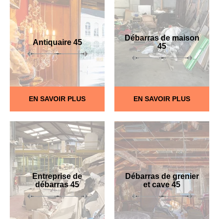
Débarras de maison
Antiquaire 45
45
EN SAVOIR PLUS
EN SAVOIR PLUS
Entreprise de
Débarras de grenier
débarras 45
et cave 45