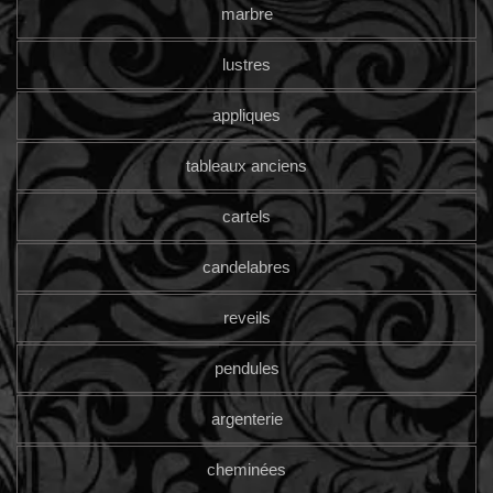
marbre
lustres
appliques
tableaux anciens
cartels
candelabres
reveils
pendules
argenterie
cheminées