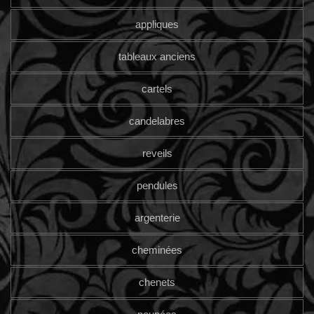
appliques
tableaux anciens
cartels
candelabres
reveils
pendules
argenterie
cheminées
chenets