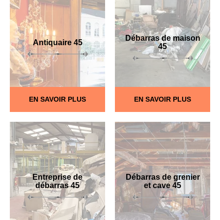
Débarras de maison
Antiquaire 45
45
EN SAVOIR PLUS
EN SAVOIR PLUS
Entreprise de
Débarras de grenier
débarras 45
et cave 45