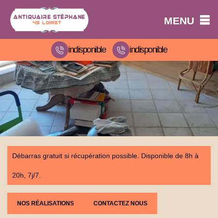
MENU
indisponible
indisponible
Débarras gratuit si récupération possible. Disponible de 8h à
20h, 7j/7.
NOS RÉALISATIONS
CONTACTEZ NOUS