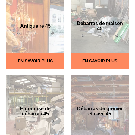
Débarras de maison
Antiquaire 45
45
EN SAVOIR PLUS
EN SAVOIR PLUS
Entreprise de
Débarras de grenier
débarras 45
et cave 45