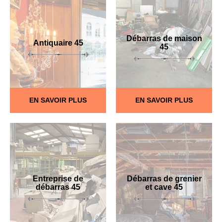
Débarras de maison
Antiquaire 45
45
EN SAVOIR PLUS
EN SAVOIR PLUS
Entreprise de
Débarras de grenier
débarras 45
et cave 45