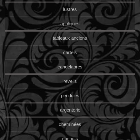
lustres
appliques
tableaux anciens
cartels
candelabres
reveils
pendules
argenterie
cheminées
chenets