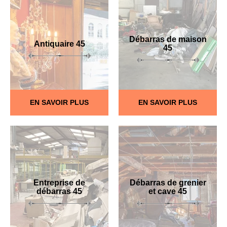
Débarras de maison
Antiquaire 45
45
EN SAVOIR PLUS
EN SAVOIR PLUS
Entreprise de
Débarras de grenier
débarras 45
et cave 45