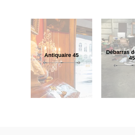
Débarras d
Antiquaire 45
45