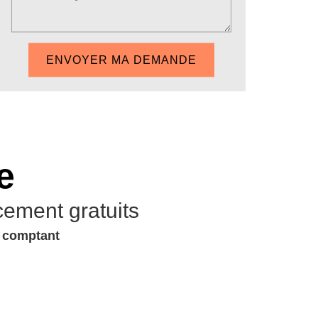
e
cement gratuits
u comptant