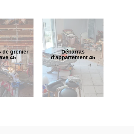
 de grenier
Débarras
cave 45
d'appartement 45