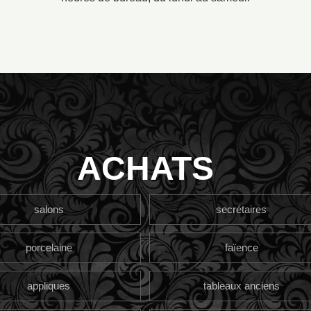
ACHATS
salons
secrétaires
porcelaine
faïence
appliques
tableaux anciens