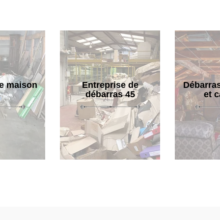
e maison
Entreprise de
Débarras
débarras 45
et 