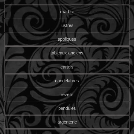
marbre
lustres
appliques
tableaux anciens
cartels
candelabres
reveils
pendules
argenterie