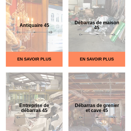
Débarras de maison
Antiquaire 45
45
EN SAVOIR PLUS
EN SAVOIR PLUS
Entreprise de
Débarras de grenier
débarras 45
et cave 45