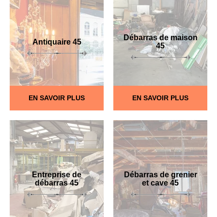
Débarras de maison
Antiquaire 45
45
EN SAVOIR PLUS
EN SAVOIR PLUS
Entreprise de
Débarras de grenier
débarras 45
et cave 45