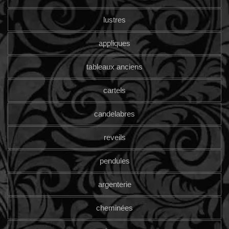
lustres
appliques
tableaux anciens
cartels
candelabres
reveils
pendules
argenterie
cheminées