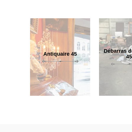
Débarras d
Antiquaire 45
45