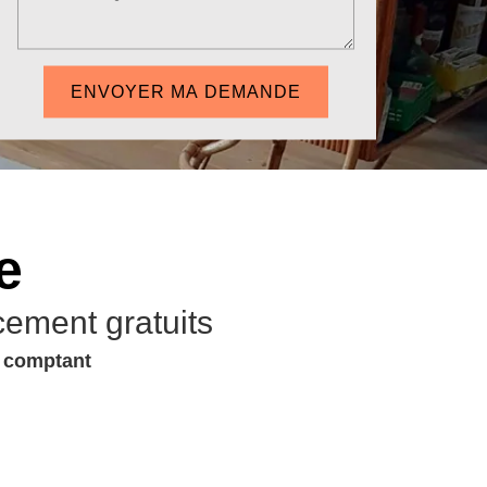
e
cement gratuits
u comptant