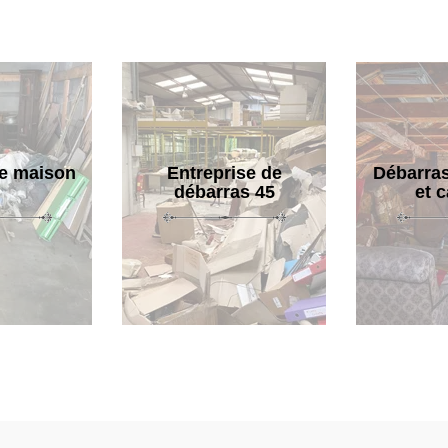
e maison
Entreprise de
Débarras
débarras 45
et 