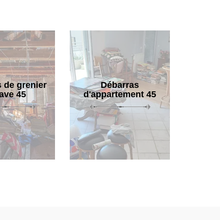
 de grenier
Débarras
cave 45
d'appartement 45