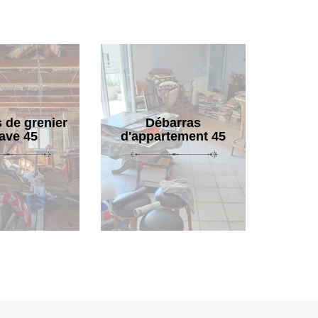
 de grenier
Débarras
cave 45
d'appartement 45