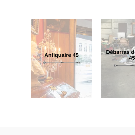
Débarras d
Antiquaire 45
45