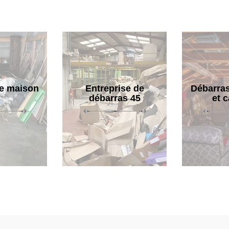
e maison
Entreprise de
Débarras
débarras 45
et 