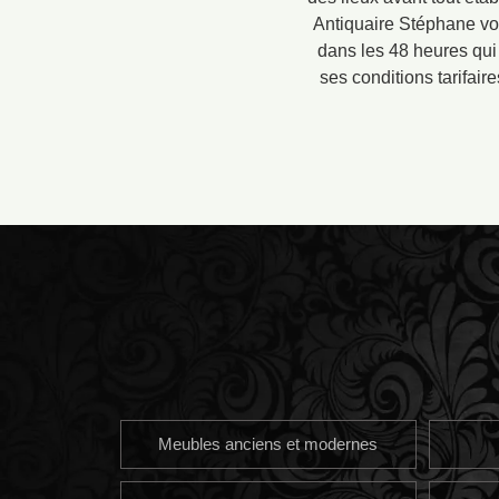
Antiquaire Stéphane vou
dans les 48 heures qui
ses conditions tarifair
Meubles anciens et modernes