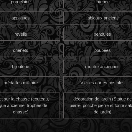
porcelaine
faïence
appliques
tableaux anciens
reveils
pendules
chenets
poupées
bijouterie
montre anciennes
médailles militaire
Vieilles cartes postales
et sur la chasse (couteau,
décoration de jardin (Statue de
gue ancienne, trophée de
pierre, potiche pierre et fonte sal
chasse)
de jardin)