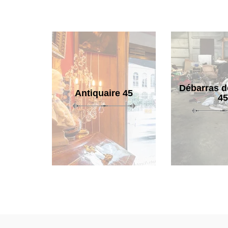
Débarras d
Antiquaire 45
45