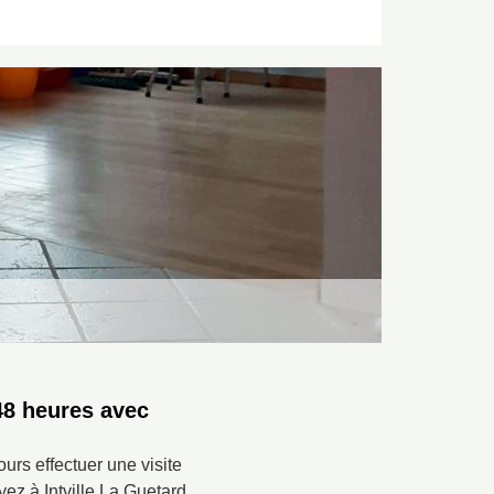
48 heures avec
ours effectuer une visite
ez à Intville La Guetard,