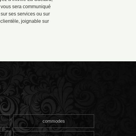
vis vous sera communiqué
sur ses services ou sur
clientèle, joignable sur
commodes