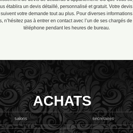
s établira un devis détaillé, personnalisé et gratuit. Votre de
 suivent votre demande tout au plus. Pour diverses informations 
es, n’hésitez pas à entrer en contact avec l’un de ses chargés de 
téléphone pendant les heures de bureau.
ACHATS
salons
secrétaires