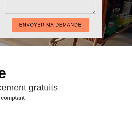
e
cement gratuits
u comptant