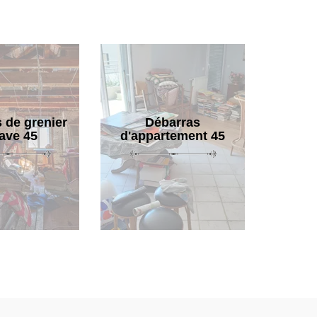
 de grenier
Débarras
cave 45
d'appartement 45