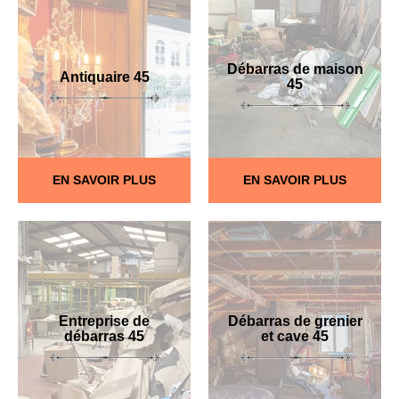
Débarras de maison
Antiquaire 45
45
EN SAVOIR PLUS
EN SAVOIR PLUS
Entreprise de
Débarras de grenier
débarras 45
et cave 45