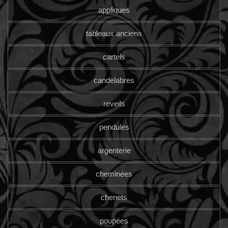
appliques
tableaux anciens
cartels
candelabres
reveils
pendules
argenterie
cheminées
chenets
poupées