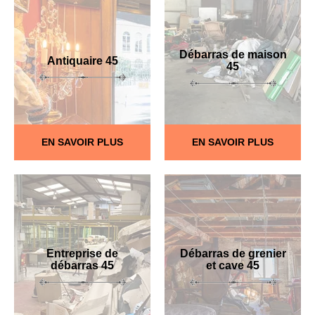
Débarras de maison
Antiquaire 45
45
EN SAVOIR PLUS
EN SAVOIR PLUS
Entreprise de
Débarras de grenier
débarras 45
et cave 45