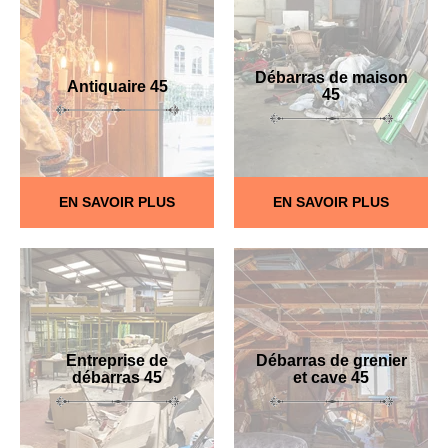
Débarras de maison
Antiquaire 45
45
EN SAVOIR PLUS
EN SAVOIR PLUS
Entreprise de
Débarras de grenier
débarras 45
et cave 45