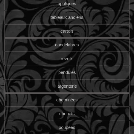
appliques
tableaux anciens
cartels
candelabres
reveils
pendules
argenterie
cheminées
chenets
poupées