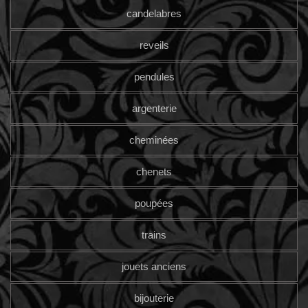
candelabres
reveils
pendules
argenterie
cheminées
chenets
poupées
trains
jouets anciens
bijouterie