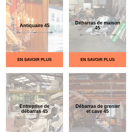
Débarras de maison
Antiquaire 45
45
EN SAVOIR PLUS
EN SAVOIR PLUS
Entreprise de
Débarras de grenier
débarras 45
et cave 45