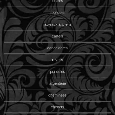
lustres
appliques
tableaux anciens
cartels
candelabres
reveils
pendules
argenterie
cheminées
chenets