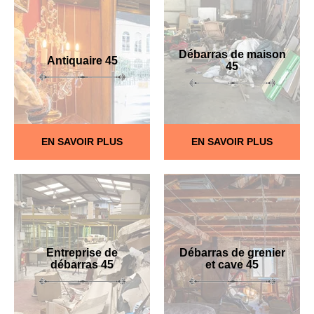
Débarras de maison
Antiquaire 45
45
EN SAVOIR PLUS
EN SAVOIR PLUS
Entreprise de
Débarras de grenier
débarras 45
et cave 45