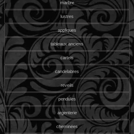
marbre
lustres
appliques
tableaux anciens
cartels
candelabres
reveils
pendules
argenterie
cheminées