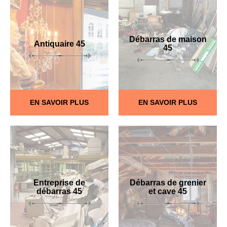
Débarras de maison
Antiquaire 45
45
EN SAVOIR PLUS
EN SAVOIR PLUS
Entreprise de
Débarras de grenier
débarras 45
et cave 45