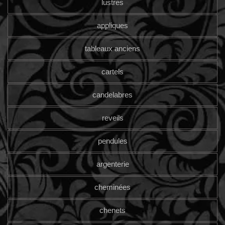
lustres
appliques
tableaux anciens
cartels
candelabres
reveils
pendules
argenterie
cheminées
chenets