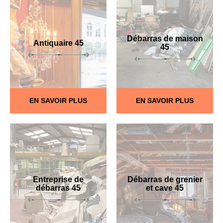
Débarras de maison
Antiquaire 45
45
EN SAVOIR PLUS
EN SAVOIR PLUS
Entreprise de
Débarras de grenier
débarras 45
et cave 45