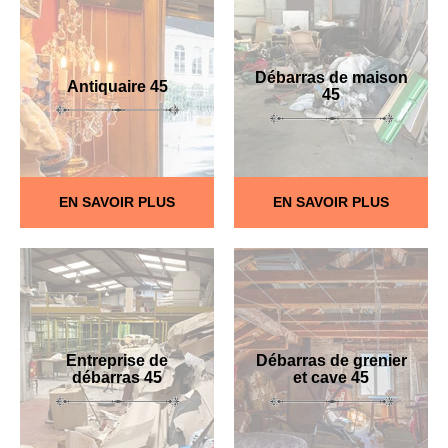
Débarras de maison
Antiquaire 45
45
EN SAVOIR PLUS
EN SAVOIR PLUS
Entreprise de
Débarras de grenier
débarras 45
et cave 45