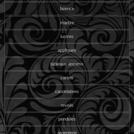
faïence
marbre
lustres
appliques
tableaux anciens
cartels
candelabres
reveils
pendules
argenterie