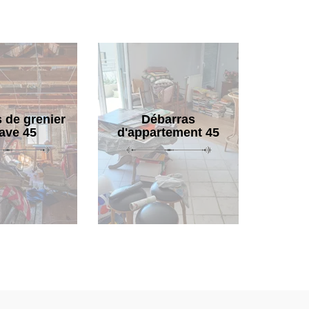
 de grenier
Débarras
cave 45
d'appartement 45