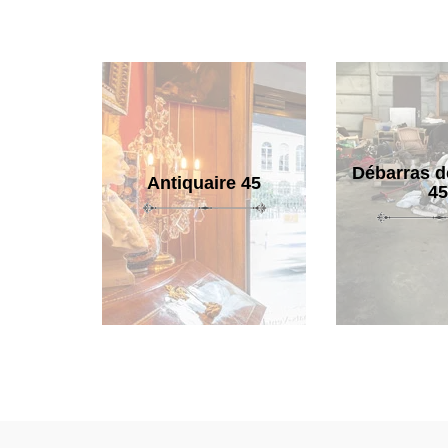
Débarras d
Antiquaire 45
45