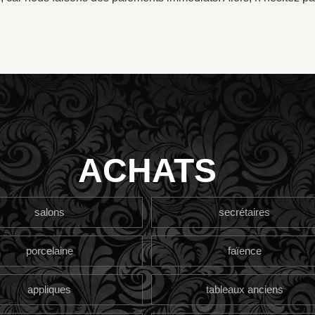
ACHATS
salons
secrétaires
porcelaine
faïence
appliques
tableaux anciens