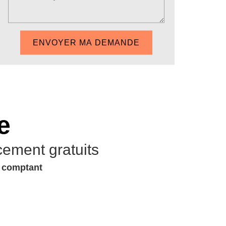
e
cement gratuits
u comptant