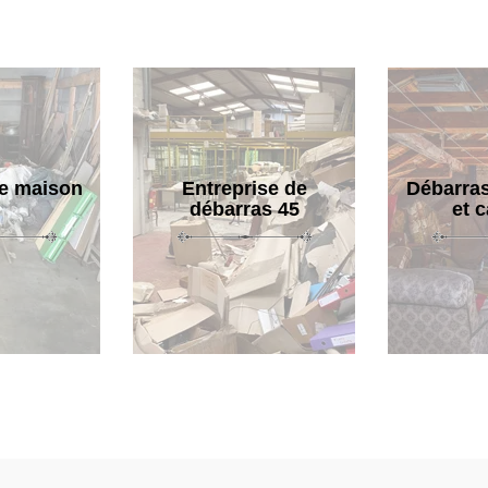
e maison
Entreprise de
Débarras
débarras 45
et 