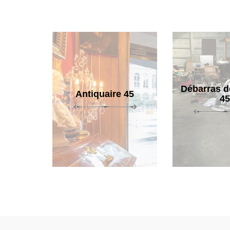
Débarras d
Antiquaire 45
45