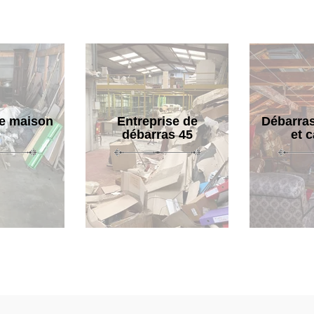
e maison
Entreprise de
Débarras
débarras 45
et 