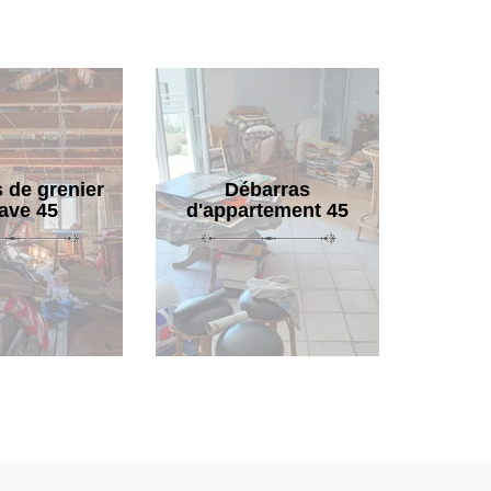
 de grenier
Débarras
cave 45
d'appartement 45