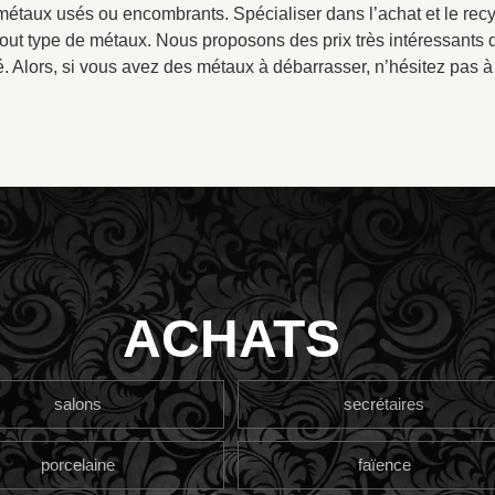
taux usés ou encombrants. Spécialiser dans l’achat et le rec
tout type de métaux. Nous proposons des prix très intéressants qu
. Alors, si vous avez des métaux à débarrasser, n’hésitez pas à
ACHATS
salons
secrétaires
porcelaine
faïence