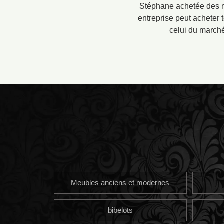
Stéphane achetée des mé
entreprise peut acheter 
celui du marché
Meubles anciens et modernes
bibelots