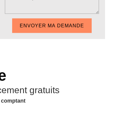
e
cement gratuits
u comptant