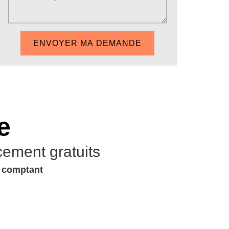
e
cement gratuits
u comptant