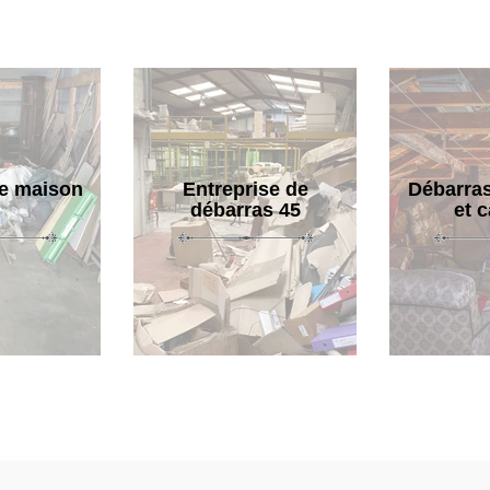
e maison
Entreprise de
Débarras
débarras 45
et 