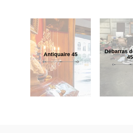
Débarras d
Antiquaire 45
45