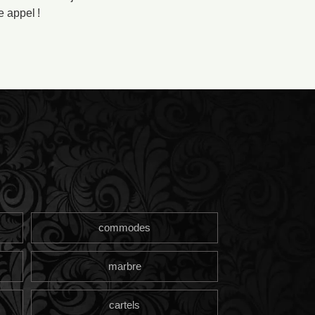
 appel !
commodes
marbre
cartels