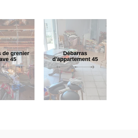
 de grenier
Débarras
cave 45
d'appartement 45