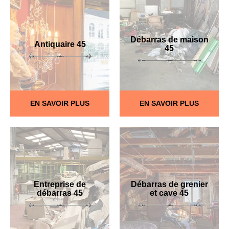
Débarras de maison
Antiquaire 45
45
EN SAVOIR PLUS
EN SAVOIR PLUS
Entreprise de
Débarras de grenier
débarras 45
et cave 45