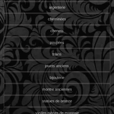
argenterie
cheminées
chenets
poupées
trains
jouets anciens
bijouterie
montre anciennes
statues de bronze
vieilles pièces de monnaie