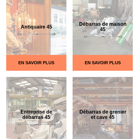
Débarras de maison
Antiquaire 45
45
EN SAVOIR PLUS
EN SAVOIR PLUS
Entreprise de
Débarras de grenier
débarras 45
et cave 45