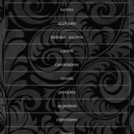
lustres
appliques
tableaux anciens
cartels
candelabres
reveils
pendules
argenterie
cheminées
chenets