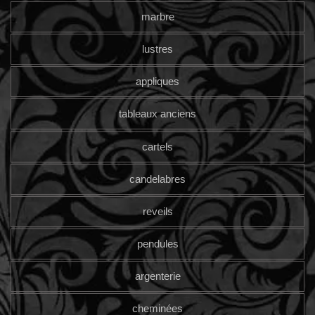
marbre
lustres
appliques
tableaux anciens
cartels
candelabres
reveils
pendules
argenterie
cheminées