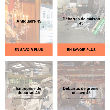
Débarras de maison
Antiquaire 45
45
EN SAVOIR PLUS
EN SAVOIR PLUS
Entreprise de
Débarras de grenier
débarras 45
et cave 45