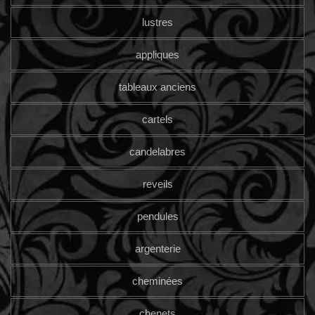
lustres
appliques
tableaux anciens
cartels
candelabres
reveils
pendules
argenterie
cheminées
chenets