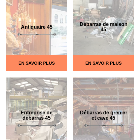
Débarras de maison
Antiquaire 45
45
EN SAVOIR PLUS
EN SAVOIR PLUS
Entreprise de
Débarras de grenier
débarras 45
et cave 45