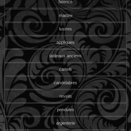
faïence
marbre
lustres
appliques
tableaux anciens
cartels
candelabres
reveils
pendules
argenterie