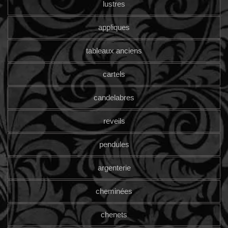
lustres
appliques
tableaux anciens
cartels
candelabres
reveils
pendules
argenterie
cheminées
chenets