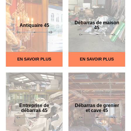
Débarras de maison
Antiquaire 45
45
EN SAVOIR PLUS
EN SAVOIR PLUS
Entreprise de
Débarras de grenier
débarras 45
et cave 45